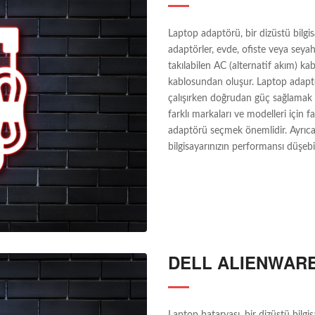
Laptop adaptörü, bir dizüstü bilgis
adaptörler, evde, ofiste veya seyaha
takılabilen AC (alternatif akım) k
kablosundan oluşur. Laptop adaptörl
çalışırken doğrudan güç sağlamak iç
farklı markaları ve modelleri için 
adaptörü seçmek önemlidir. Ayrıca
bilgisayarınızın performansı düşebili
DELL ALIENWAR
Laptop bataryası, bir dizüstü bilgis