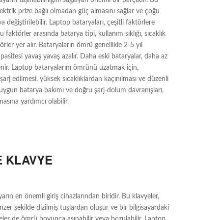
elektrik prize bağlı olmadan güç almasını sağlar ve çoğu
a değiştirilebilir. Laptop bataryaları, çeşitli faktörlere
 faktörler arasında batarya tipi, kullanım sıklığı, sıcaklık
örler yer alır. Bataryaların ömrü genellikle 2-5 yıl
asitesi yavaş yavaş azalır. Daha eski bataryalar, daha az
enir. Laptop bataryalarını ömrünü uzatmak için,
j edilmesi, yüksek sıcaklıklardan kaçınılması ve düzenli
a, uygun batarya bakımı ve doğru şarj-dolum davranışları,
sına yardımcı olabilir.
E KLAVYE
yarın en önemli giriş cihazlarından biridir. Bu klavyeler,
er şekilde dizilmiş tuşlardan oluşur ve bir bilgisayardaki
yeler de ömrü boyunca aşınabilir veya bozulabilir. Laptop