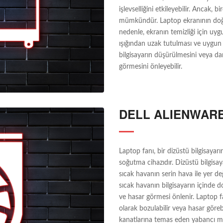
işlevselliğini etkileyebilir. Ancak,
mümkündür. Laptop ekranının doğru
nedenle, ekranın temizliği için uyg
ışığından uzak tutulması ve uygun bi
bilgisayarın düşürülmesini veya d
görmesini önleyebilir.
DELL ALIENWARE
Laptop fanı, bir dizüstü bilgisayarı
soğutma cihazıdır. Dizüstü bilgisay
sıcak havanın serin hava ile yer değ
sıcak havanın bilgisayarın içinde d
ve hasar görmesi önlenir. Laptop fa
olarak bozulabilir veya hasar görebi
kanatlarına temas eden yabancı madd