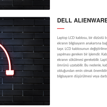
DELL ALIENWAR
Laptop LCD kablosu, bir dizüstü bi
ekranın bilgisayarın anakartına ba
taşır. LCD kablosunun değiştirilmes
yapılması gereken bir işlemdir. Kab
ekranın sökülmesi gerekebilir. La
ömrünü uzatabilir. Bu nedenle, kab
olduğundan emin olmak önemlidir. 
bilgisayarın düşürülmesi veya dar