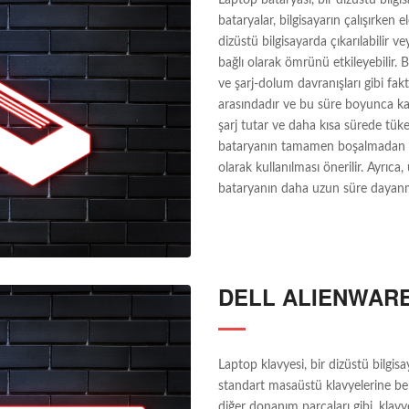
bataryalar, bilgisayarın çalışırken 
dizüstü bilgisayarda çıkarılabilir vey
bağlı olarak ömrünü etkileyebilir. Bu
ve şarj-dolum davranışları gibi fakt
arasındadır ve bu süre boyunca kap
şarj tutar ve daha kısa sürede tük
bataryanın tamamen boşalmadan şar
olarak kullanılması önerilir. Ayrıc
bataryanın daha uzun süre dayanma
DELL ALIENWAR
Laptop klavyesi, bir dizüstü bilgisa
standart masaüstü klavyelerine benz
diğer donanım parçaları gibi, klav