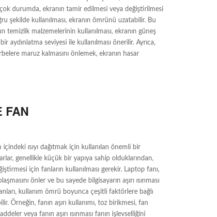
 birçok durumda, ekranın tamir edilmesi veya değiştirilmesi
 şekilde kullanılması, ekranın ömrünü uzatabilir. Bu
un temizlik malzemelerinin kullanılması, ekranın güneş
r aydınlatma seviyesi ile kullanılması önerilir. Ayrıca,
arbelere maruz kalmasını önlemek, ekranın hasar
 FAN
n içindeki ısıyı dağıtmak için kullanılan önemli bir
arlar, genellikle küçük bir yapıya sahip olduklarından,
iştirmesi için fanların kullanılması gerekir. Laptop fanı,
olaşmasını önler ve bu sayede bilgisayarın aşırı ısınması
nları, kullanım ömrü boyunca çeşitli faktörlere bağlı
lir. Örneğin, fanın aşırı kullanımı, toz birikmesi, fan
eler veya fanın aşırı ısınması fanın işlevselliğini