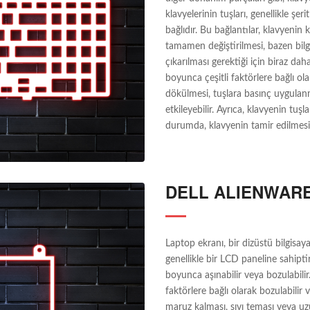
klavyelerinin tuşları, genellikle şer
bağlıdır. Bu bağlantılar, klavyenin 
tamamen değiştirilmesi, bazen bil
çıkarılması gerektiği için biraz da
boyunca çeşitli faktörlere bağlı ola
dökülmesi, tuşlara basınç uygulanm
etkileyebilir. Ayrıca, klavyenin tuşlar
durumda, klavyenin tamir edilmes
DELL ALIENWAR
Laptop ekranı, bir dizüstü bilgisaya
genellikle bir LCD paneline sahipti
boyunca aşınabilir veya bozulabili
faktörlere bağlı olarak bozulabilir
maruz kalması, sıvı teması veya u