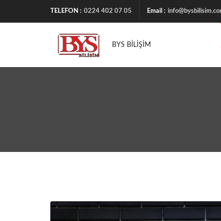
TELEFON :
0224 402 07 05
Email :
info@bysbilisim.c
BYS BİLİŞİM