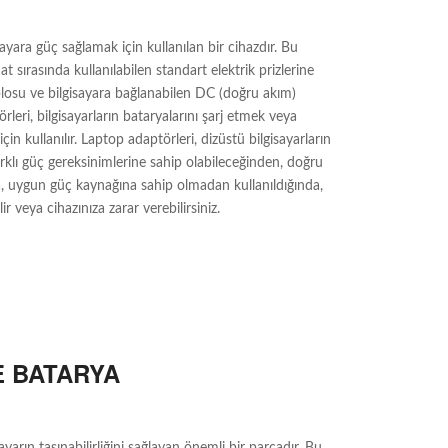
ayara güç sağlamak için kullanılan bir cihazdır. Bu
t sırasında kullanılabilen standart elektrik prizlerine
ablosu ve bilgisayara bağlanabilen DC (doğru akım)
eri, bilgisayarların bataryalarını şarj etmek veya
in kullanılır. Laptop adaptörleri, dizüstü bilgisayarların
farklı güç gereksinimlerine sahip olabileceğinden, doğru
, uygun güç kaynağına sahip olmadan kullanıldığında,
r veya cihazınıza zarar verebilirsiniz.
E BATARYA
ayarın taşınabilirliğini sağlayan önemli bir parçadır. Bu