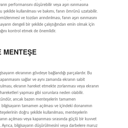
sayarın performansını düşürebilir veya aşırı ısınmasına
u şekilde kullanılması ve bakımı, fanın ömrünü uzatabilir.
mizlenmesi ve tozdan arındırılması, fanın aşırı ısınmasını
gisayarın dengeli bir şekilde çalıştığından emin olmak için
lığını kontrol etmek de önemlidir.
E MENTEŞE
gisayarın ekranının gövdeye bağlandığı parçalardır. Bu
 kapanmasını sağlar ve aynı zamanda ekranın sabit
zulması, ekranın hareket etmekte zorlanması veya ekranın
reketleri yapması gibi sorunlara neden olabilir.
kündür, ancak bazen menteşelerin tamamen
, bilgisayarın tamamen açılması ve içindeki donanımın
teşelerinin doğru şekilde kullanılması, menteşelerin
anın açılması veya kapanması sırasında güçlü bir kuvvet
Ayrıca, bilgisayarın düşürülmesini veya darbelere maruz