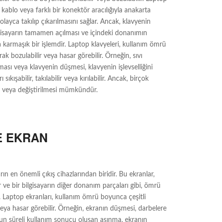
it kablo veya farklı bir konektör aracılığıyla anakarta
kolayca takılıp çıkarılmasını sağlar. Ancak, klavyenin
gisayarın tamamen açılması ve içindeki donanımın
ha karmaşık bir işlemdir. Laptop klavyeleri, kullanım ömrü
rak bozulabilir veya hasar görebilir. Örneğin, sıvı
ası veya klavyenin düşmesi, klavyenin işlevselliğini
ı sıkışabilir, takılabilir veya kırılabilir. Ancak, birçok
i veya değiştirilmesi mümkündür.
E EKRAN
rın en önemli çıkış cihazlarından biridir. Bu ekranlar,
r ve bir bilgisayarın diğer donanım parçaları gibi, ömrü
r. Laptop ekranları, kullanım ömrü boyunca çeşitli
 veya hasar görebilir. Örneğin, ekranın düşmesi, darbelere
zun süreli kullanım sonucu oluşan aşınma, ekranın